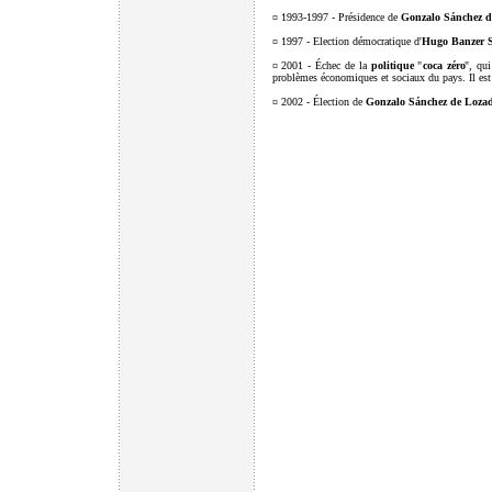
¤ 1993-1997 - Présidence de
Gonzalo Sánchez d
¤ 1997 - Election démocratique d'
Hugo Banzer S
¤ 2001 - Échec de la
politique
"
coca zéro
", qui
problèmes économiques et sociaux du pays. Il est
¤ 2002 - Élection de
Gonzalo Sánchez de Loza