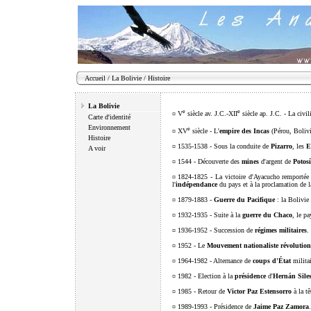
Accueil
/
La Bolivie
/
Histoire
La Bolivie
e
e
¤ V
siècle av. J.C.-XII
siècle ap. J.C. - La civi
Carte d'identité
Environnement
e
¤ XV
siècle - L'
empire des Incas
(Pérou, Bolivi
Histoire
¤ 1535-1538 - Sous la conduite de
Pizarro
, les
E
A voir
¤ 1544 - Découverte des
mines
d'argent de
Potosí
¤ 1824-1825 - La victoire d'Ayacucho remportée
l'
indépendance
du pays et à la proclamation de 
¤ 1879-1883 -
Guerre du Pacifique
: la Bolivie
¤ 1932-1935 - Suite à la
guerre du Chaco
, le pa
¤ 1936-1952 - Succession de
régimes militaires
.
¤ 1952 - Le
Mouvement nationaliste révolution
¤ 1964-1982 - Alternance de
coups d'État
militai
¤ 1982 - Election à la
présidence
d'
Hernán Sile
¤ 1985 - Retour de
Victor Paz Estensorro
à la tê
¤ 1989-1993 - Présidence de
Jaime Paz Zamora
.